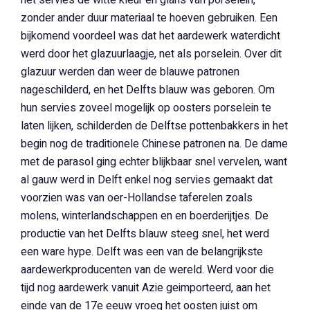
het servies de witte kleur en glans van porselein,
zonder ander duur materiaal te hoeven gebruiken. Een
bijkomend voordeel was dat het aardewerk waterdicht
werd door het glazuurlaagje, net als porselein. Over dit
glazuur werden dan weer de blauwe patronen
nageschilderd, en het Delfts blauw was geboren. Om
hun servies zoveel mogelijk op oosters porselein te
laten lijken, schilderden de Delftse pottenbakkers in het
begin nog de traditionele Chinese patronen na. De dame
met de parasol ging echter blijkbaar snel vervelen, want
al gauw werd in Delft enkel nog servies gemaakt dat
voorzien was van oer-Hollandse taferelen zoals
molens, winterlandschappen en en boerderijtjes. De
productie van het Delfts blauw steeg snel, het werd
een ware hype. Delft was een van de belangrijkste
aardewerkproducenten van de wereld. Werd voor die
tijd nog aardewerk vanuit Azie geimporteerd, aan het
einde van de 17e eeuw vroeg het oosten juist om