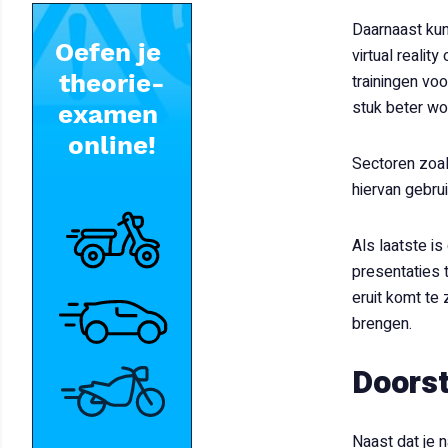
Daarnaast kun
virtual reali
trainingen vo
stuk beter wor
Sectoren zoal
hiervan gebru
Als laatste is
presentaties 
eruit komt te 
brengen.
Doors
Naast dat je n