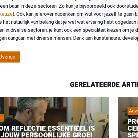
 een baan in deze sectoren. Zo kun je bijvoorbeeld ook doorstude
ekeuze
). Ook kan je erover nadenken om wat voor jezelf te gaan
is het natuurlijk van belang dat je wel wat ervaring hebt opgedaan
 in diverse sectoren, je kunt ook een specialiteit kiezen om je da
n aangaan met diverse mensen. Denk aan kunstenaars, developer
Overige
GERELATEERDE ARTI
Adve
al
PR
M REFLECTIE ESSENTIEEL IS
CE
JOUW PERSOONLIJKE GROEI
SP