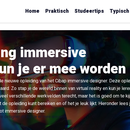
Home
Praktisch
Studeertips
Typisch
ing immersive
kun je er mee worden
 de nieuwe opleiding van het Cibap immersive designer. Deze ople
rd. Zo stap je de wereld binnen van virtual reality en kun je ler
 veel verschillende werkvelden terecht, maar het is goed om te ki
 de opleiding kunt bereiken en of het je leuk lijkt. Hieronder lees 
tot immersive designer.
e designer dit kun je er mee worden