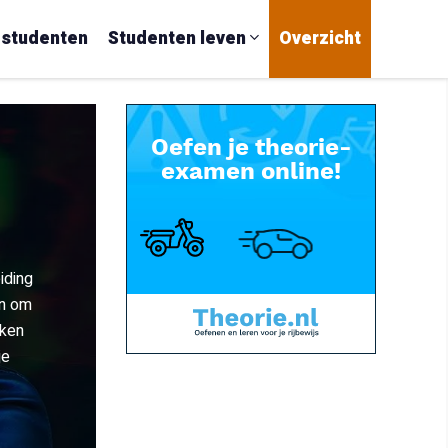
 studenten
Studenten leven
Overzicht
iding
en om
jken
je