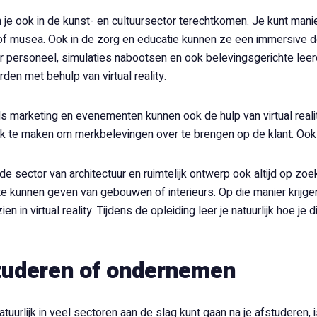
 je ook in de kunst- en cultuursector terechtkomen. Je kunt man
ty of musea. Ook in de zorg en educatie kunnen ze een immersive 
or personeel, simulaties nabootsen en ook belevingsgerichte le
den met behulp van virtual reality.
s marketing en evenementen kunnen ook de hulp van virtual reali
ik te maken om merkbelevingen over te brengen op de klant. Ook e
 de sector van architectuur en ruimtelijk ontwerp ook altijd op z
te kunnen geven van gebouwen of interieurs. Op die manier krijgen
zien in virtual reality. Tijdens de opleiding leer je natuurlijk hoe j
tuderen of ondernemen
atuurlijk in veel sectoren aan de slag kunt gaan na je afstuderen,