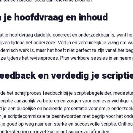
 tot een breder scala aan relevante bronnen.
n je hoofdvraag en inhoud
t je hoofdvraag duidelijk, concreet en onderzoekbaar is, want het 
lijven tijdens het onderzoek. Verfijn en verduidelijk je vraag om 
demisch werk is, maar het hoeft niet perfect te zijn vanaf het be
 ze tijdens het revisieproces. Plan werkbare sessies in en neem 
eedback en verdedig je scripti
e het schrijfproces feedback bij je scriptiebegeleider, medestu
e scriptie aanzienlijk verbeteren en zorgen voor een evenwichtig
eid je een duidelijke en boeiende presentatie voor om je onderzo
 je scriptiecommissie te beantwoorden met begrip voor het ond
n je goed op weg naar een sterke en succesvolle scriptie. Onthoud
 ondersteuning en inzet kun je het succesvol afronden.