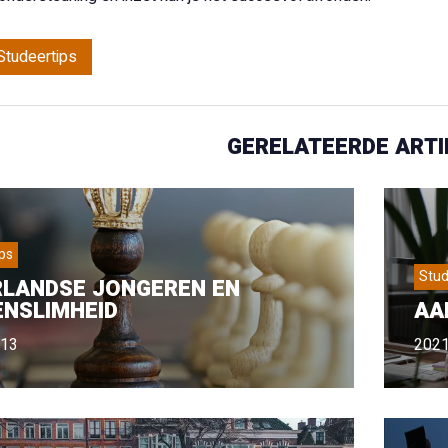
Studeertips
GERELATEERDE ARTI
ps
Stud
RLANDSE JONGEREN EN
NSLIMHEID
AA
-13
2021