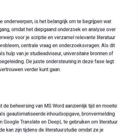
jke onderwerpen, is het belangrijk om te begrijpen wat
iepgang, omdat het diepgaand onderzoek en analyse over
werp voor je scriptie en verzamel relevante literatuur
robleem, centrale vraag en onderzoeksvragen. Als dit
s hulp van je studieadviseur, universitaire bronnen of
ebegeleiding. De juiste ondersteuning in deze fase legt
fvertrouwen verder kunt gaan.
 de beheersing van MS Word aanzienlijk tijd en moeite
 zoals geautomatiseerde inhoudsopgave, bronvermelding
om Google Translate en DeepL te gebruiken om literatuur
 kan zijn tijdens de literatuurstudie omdat ze je