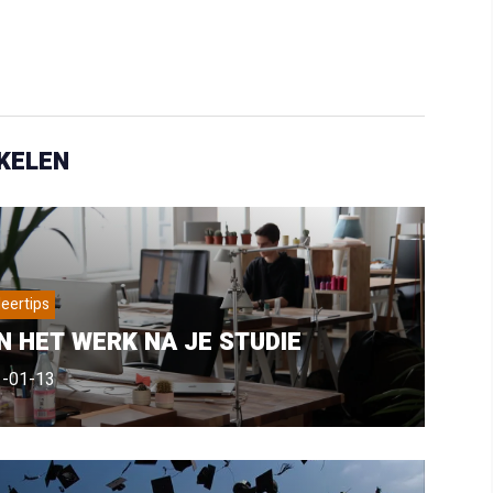
KELEN
eertips
N HET WERK NA JE STUDIE
-01-13