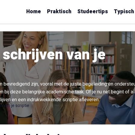
Home
Praktisch
Studeertips
Typisch
 schrijven van je
en bevredigend zijn, vooral met de juiste begeleiding en ondersteu
n bij deze belangrijke academische taak. Of je nu net begint of al
ijven en een indrukwekkende scriptie afleveren.
n van je scriptie