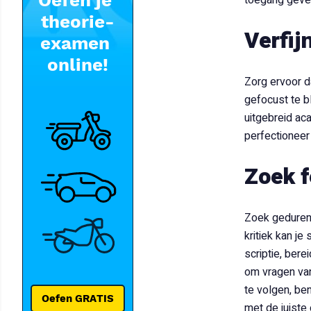
toegang geven
Verfij
Zorg ervoor da
gefocust te b
uitgebreid aca
perfectioneer
Zoek f
Zoek gedurend
kritiek kan j
scriptie, ber
om vragen van
te volgen, be
met de juiste