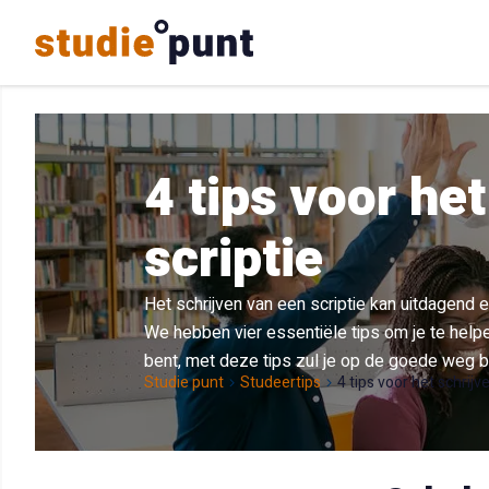
4 tips voor het
scriptie
Het schrijven van een scriptie kan uitdagend 
We hebben vier essentiële tips om je te helpe
bent, met deze tips zul je op de goede weg bl
Studie punt
Studeertips
4 tips voor het schrijve