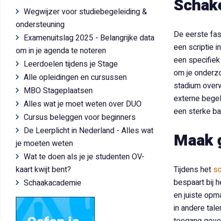
Schake
Wegwijzer voor studiebegeleiding &
ondersteuning
De eerste fase
Examenuitslag 2025 - Belangrijke data
een scriptie 
om in je agenda te noteren
een specifiek
Leerdoelen tijdens je Stage
om je onderzo
Alle opleidingen en cursussen
stadium overw
MBO Stageplaatsen
externe bege
Alles wat je moet weten over DUO
een sterke bas
Cursus beleggen voor beginners
De Leerplicht in Nederland - Alles wat
Maak 
je moeten weten
Wat te doen als je je studenten OV-
kaart kwijt bent?
Tijdens het
sc
bespaart bij 
Schaakacademie
en juiste opm
in andere tal