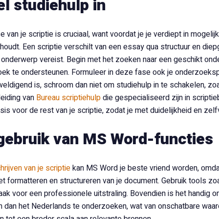
l studiehulp in
 van je scriptie is cruciaal, want voordat je je verdiept in mogeli
inhoudt. Een scriptie verschilt van een essay qua structuur en d
 onderwerp vereist. Begin met het zoeken naar een geschikt onder
ek te ondersteunen. Formuleer in deze fase ook je onderzoeksp
eldigend is, schroom dan niet om studiehulp in te schakelen, zoal
leiding van
Bureau scriptiehulp
die gespecialiseerd zijn in scripti
is voor de rest van je scriptie, zodat je met duidelijkheid en zel
gebruik van MS Word-functies
hrijven van je scriptie
kan MS Word je beste vriend worden, omdat
het formatteren en structureren van je document. Gebruik tools
aak voor een professionele uitstraling. Bovendien is het handig 
en dan het Nederlands te onderzoeken, wat van onschatbare waarde