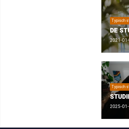
Typisch 
DE ST
2021-01
Typisch 
STUD
2025-01