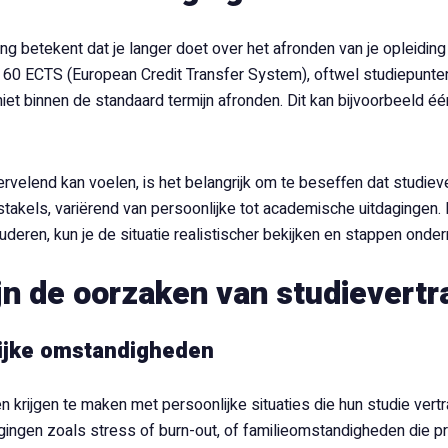
ing betekent dat je langer doet over het afronden van je opleidin
n 60 ECTS (European Credit Transfer System), oftwel studiepunten.
 niet binnen de standaard termijn afronden. Dit kan bijvoorbeel
rvelend kan voelen, is het belangrijk om te beseffen dat studiev
akels, variërend van persoonlijke tot academische uitdagingen.
studeren, kun je de situatie realistischer bekijken en stappen o
jn de oorzaken van studievertr
ijke omstandigheden
n krijgen te maken met persoonlijke situaties die hun studie ve
ingen zoals stress of burn-out, of familieomstandigheden die prio