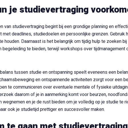
n je studievertraging voorko
 van studievertraging begint bij een grondige planning en effecti
t met deadlines, studiedoelen en persoonlijke grenzen. Gebruik 
te houden. Daarnaast is het belangrijk om tijdig hulp te zoeken 
m begeleiding te bieden, terwijl workshops over tijdmanagement o
alans tussen studie en ontspanning speelt eveneens een belangr
ichaamsbeweging en ontspannende activiteiten zorgt voor een b
pen te communiceren over eventuele mentale of fysieke uitdagin
derzoek daarom of je in aanmerking komt voor beurzen, noodfond
 wegnemen en je de rust bieden om je volledig op je studie te ric
ar ook je studietijd prettiger en succesvoller maken.
 te gaan met studievertragin