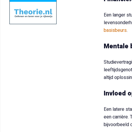
Een langer st
levensonderho
basisbeurs
.
Mentale 
Studievertrag
leeftijdsgenot
altijd oplossin
Invloed o
Een latere st
een carrière. 
bijvoorbeeld 