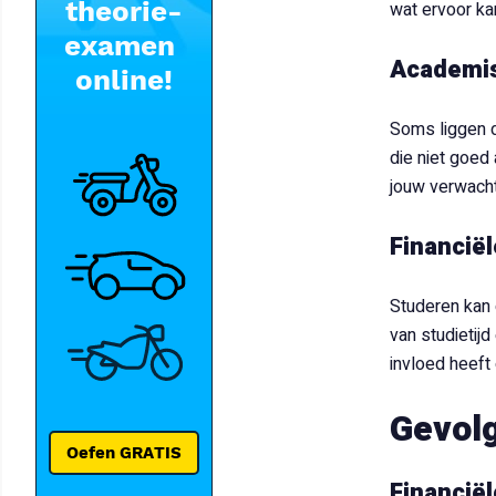
wat ervoor ka
Academis
Soms liggen d
die niet goed
jouw verwacht
Financiël
Studeren kan 
van studietij
invloed heeft 
Gevolg
Financiël