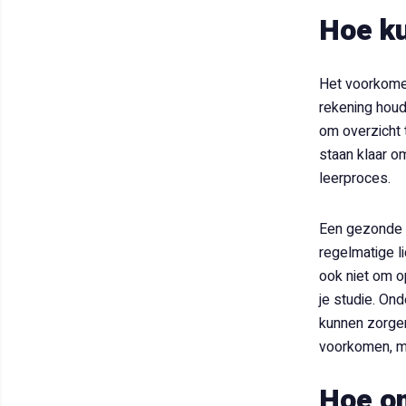
Hoe ku
Het voorkomen
rekening houd
om overzicht 
staan klaar o
leerproces.
Een gezonde b
regelmatige l
ook niet om o
je studie. On
kunnen zorgen
voorkomen, ma
Hoe om