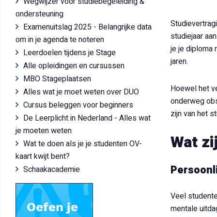
Wegwijzer voor studiebegeleiding &
ondersteuning
Studievertrag
Examenuitslag 2025 - Belangrijke data
studiejaar aa
om in je agenda te noteren
je je diploma
Leerdoelen tijdens je Stage
jaren.
Alle opleidingen en cursussen
MBO Stageplaatsen
Hoewel het ve
Alles wat je moet weten over DUO
onderweg obst
Cursus beleggen voor beginners
zijn van het 
De Leerplicht in Nederland - Alles wat
je moeten weten
Wat zi
Wat te doen als je je studenten OV-
kaart kwijt bent?
Persoonl
Schaakacademie
Veel studente
mentale uitdag