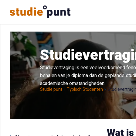
Studievertrag
Studievertraging is een veelvoorkomend feno
behalen van je diploma dan de geplande studie
academische omstandigheden.
Studie punt
Typisch Studenten
Studievertragi
Wat is