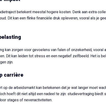
udietraject betekent meestal hogere kosten. Denk aan extra coll
ud. Dit kan een flinke financiële druk opleveren, vooral als je g
belasting
ing kan zorgen voor gevoelens van falen of onzekerheid, vooral al
en. Dit kan leiden tot stress en een negatief zelfbeeld. Het is be
gen zijn.
p carrière
art op de arbeidsmarkt kan betekenen dat je wat langer moet wac
Toch hoeft dit niet altijd een nadeel te zijn: studievertraging bi
door stages of nevenactiviteiten.