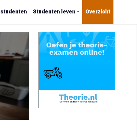
 studenten
Studenten leven
Overzicht
f