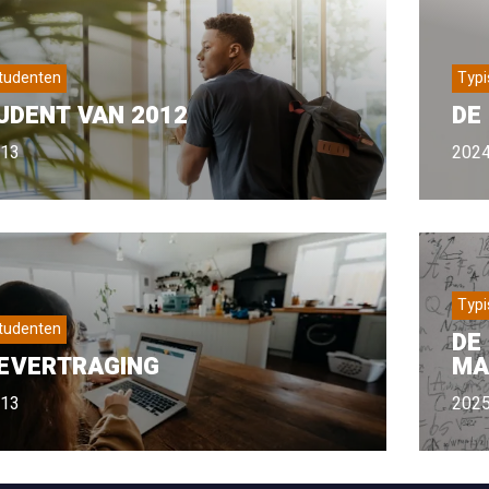
studenten
Typi
UDENT VAN 2012
DE
-13
2024
Typi
studenten
DE
IEVERTRAGING
MA
-13
2025