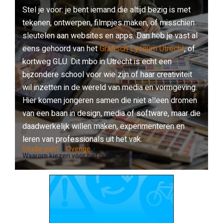
Stel je voor: je bent iemand die altijd bezig is met
tekenen, ontwerpen, filmpjes maken, of misschien
sleutelen aan websites en apps. Dan heb je vast al
eens gehoord van het
Grafisch Lyceum Utrecht
, of
kortweg GLU. Dit mbo in Utrecht is echt een
bijzondere school voor wie zijn of haar creativiteit
wil inzetten in de wereld van media en vormgeving.
Hier komen jongeren samen die niet alleen dromen
van een baan in design, media of software, maar die
daadwerkelijk willen maken, experimenteren en
leren van professionals uit het vak.
Studie punt
Overige
Waarom kiezen voor het grafisch lyceum