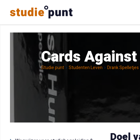
Cards Against
Studie punt
Studenten Leven
Drank Spelletjes
Doel v