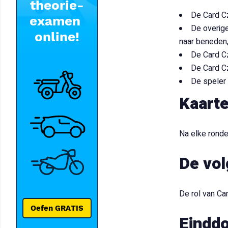
De Card Cz
De overige
naar beneden,
De Card Cz
De Card Cz
De speler 
Kaarte
Na elke ronde
De vo
De rol van Ca
Einddo