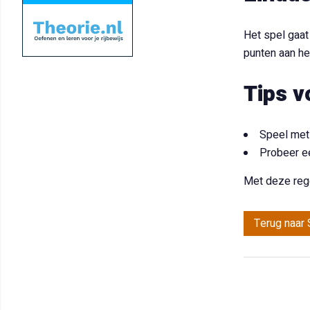
Het spel gaat
punten aan het
Tips v
Speel met 
Probeer ee
Met deze rege
Terug naar 