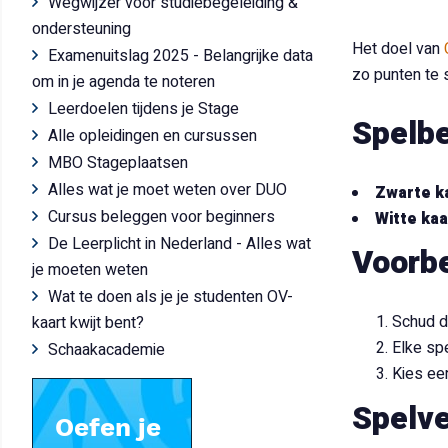
Wegwijzer voor studiebegeleiding &
ondersteuning
Het doel van
Examenuitslag 2025 - Belangrijke data
zo punten te 
om in je agenda te noteren
Leerdoelen tijdens je Stage
Spelb
Alle opleidingen en cursussen
MBO Stageplaatsen
Alles wat je moet weten over DUO
Zwarte k
Cursus beleggen voor beginners
Witte ka
De Leerplicht in Nederland - Alles wat
Voorbe
je moeten weten
Wat te doen als je je studenten OV-
Schud d
kaart kwijt bent?
Elke spe
Schaakacademie
Kies ee
Spelve