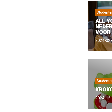
Studente
ALL Y
NEDER
VOOR
2024-02
Studente
KROKO
2024-12