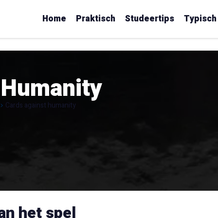
Home
Praktisch
Studeertips
Typisch
 Humanity
Cards against humanity
an het spel