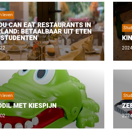
n leven
OU CAN EAT RESTAURANTS IN
Stud
LAND: BETAALBAAR UIT ETEN
 STUDENTEN
KI
-22
2024
n leven
Stud
DIL MET KIESPIJN
ZE
-02
2024