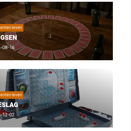
enten leven
NGSEN
-08-16
enten leven
ESLAG
-12-02