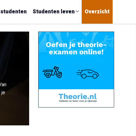
 studenten
Studenten leven
Overzicht
 Van
 je