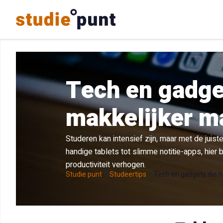
Tech en gadge
makkelijker m
Studeren kan intensief zijn, maar met de juis
handige tablets tot slimme notitie-apps, hier
productiviteit verhogen.
Studie punt
Studeertips
Tech en gadgets die h