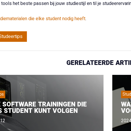
ools het beste passen bij jouw studiestijl en til je studeerervari
diematerialen die elke student nodig heeft
.
Studeertips
GERELATEERDE ARTI
ps
Stud
 SOFTWARE TRAININGEN DIE
WA
S STUDENT KUNT VOLGEN
VO
-12
2024