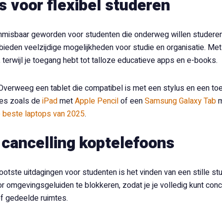
s voor flexibel studeren
nmisbaar geworden voor studenten die onderweg willen studeren of
bieden veelzijdige mogelijkheden voor studie en organisatie. Met
t, terwijl je toegang hebt tot talloze educatieve apps en e-books.
Overweeg een tablet die compatibel is met een stylus en een toe
ies zoals de
iPad
met
Apple Pencil
of een
Samsung Galaxy Tab
m
 beste laptops van 2025
.
cancelling koptelefoons
ootste uitdagingen voor studenten is het vinden van een stille s
r omgevingsgeluiden te blokkeren, zodat je je volledig kunt conce
of gedeelde ruimtes.