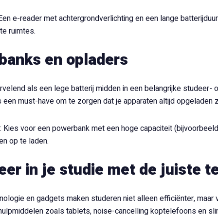
Een e-reader met achtergrondverlichting en een lange batterijduur 
te ruimtes.
banks en opladers
ervelend als een lege batterij midden in een belangrijke studeer-
s een must-have om te zorgen dat je apparaten altijd opgeladen zi
: Kies voor een powerbank met een hoge capaciteit (bijvoorbeel
n op te laden.
eer in je studie met de juiste t
hnologie en gadgets maken studeren niet alleen efficiënter, maar 
 hulpmiddelen zoals tablets, noise-cancelling koptelefoons en sli