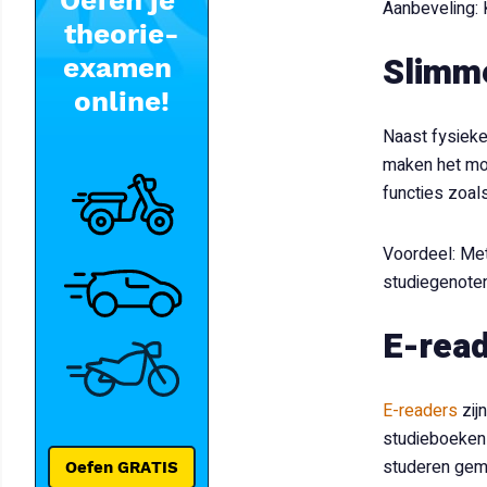
Aanbeveling: 
Slimme
Naast fysieke
maken het mog
functies zoals
Voordeel: Met
studiegenoten
E-read
E-readers
zij
studieboeken 
studeren gema